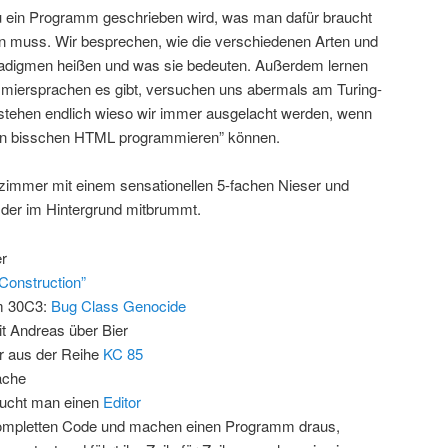
u ein Programm geschrieben wird, was man dafür braucht
n muss. Wir besprechen, wie die verschiedenen Arten und
adigmen heißen und was sie bedeuten. Außerdem lernen
mmiersprachen es gibt, versuchen uns abermals am Turing-
rstehen endlich wieso wir immer ausgelacht werden, wenn
 ein bisschen HTML programmieren” können.
nzimmer mit einem sensationellen 5-fachen Nieser und
 der im Hintergrund mitbrummt.
r
Construction”
em 30C3:
Bug Class Genocide
t Andreas über Bier
 aus der Reihe
KC 85
ache
ucht man einen
Editor
mpletten Code und machen einen Programm draus,