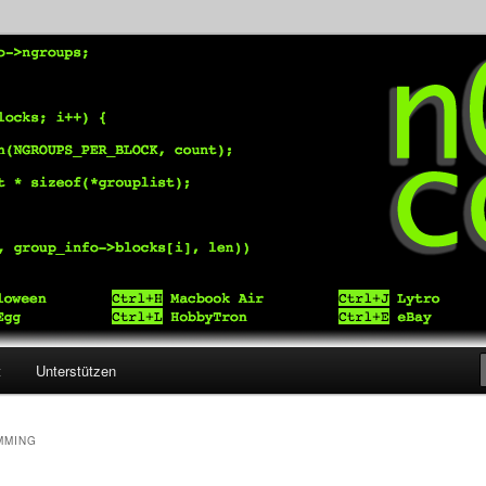
t Normalsterblicher.
t
Unterstützen
hseln
MMING