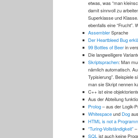
etwas, was “man kleinsch
damit sinnvoll zu arbeit
Superklasse und Klasse. U
ebenfalls eine “Frucht”. 
Assembler
Sprache
Der Heartbleed Bug erklä
99 Bottles of Beer
in ver
Die langweiligere Variant
Skriptsprachen
: Man mus
nämlich automatisch. A
Typisierung”. Beispiele 
man sie Skript nennen k
C++ ist eine objektorie
Aus der Abteilung funkt
Prolog
– aus der Logik-
Whitespace
und
Dog
aus
HTML is not a Program
“Turing-Vollständigkeit”
– 
SQL
ist auch keine Pro