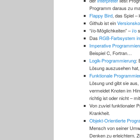
der
Interpreter
liest Prog
Programm daraus zu m
Flappy Bird
, das Spiel 
Github ist ein
Versionsko
“i/o-Möglichkeiten” –
i/o
s
Das
RGB-Farbsystem i
Imperative Programmier
Beispiel C, Fortran…
Logik-Programmierung
: 
Lösung auszusehen hat, 
Funktionale Programmie
Lösung und gibt sie aus
vermeidet Knoten im Hirn
richtig ist oder nicht – m
Von zuviel funktionaler
Krankheit.
Objekt-Orientierte Prog
Mensch von seiner Umwel
Denken zu erleichtern. Z