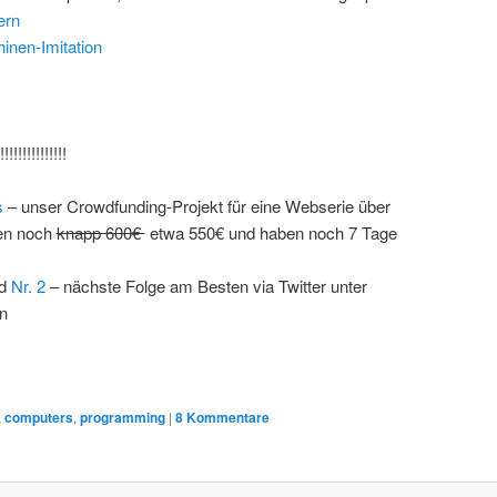
ern
inen-Imitation
!!!!!!!!!!!!!
s
– unser Crowdfunding-Projekt für eine Webserie über
hen noch
knapp 600€
etwa 550€ und haben noch 7 Tage
d
Nr. 2
– nächste Folge am Besten via Twitter unter
n
,
computers
,
programming
|
8
Kommentare