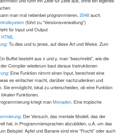
rammtext und führt ihn Zeile für Zeile aus, ohne ein eigenes
achen
– kann man mal nebenbei programmieren,
2048
auch.
ntrollsystem
(führt zu “Versionsverwaltung”)
teht für Input und Output
n HTML
ung
: Tu dies und tu jenes, auf diese Art und Weise. Zum
Ein Buffet besteht aus x und y, man “beschreibt”, wie die
der Compiler wiederum baut daraus Instruktionen
rung
: Eine Funktion nimmt einen Input, berechnet eine
, was es einfacher macht, darüber nachzudenken und
. Sie ermöglicht, lokal zu unterscheiden, ob eine Funktion
it lokalen Funktionen.
 Programmierung kriegt man
Monaden
. Eine tropische
rammierung:
Der Versuch, das mentale Modell, das der
t hat, in Programmiersprachen abzubilden, u.A. um das
um Beispiel: Apfel und Banane sind eine “Frucht” oder auch