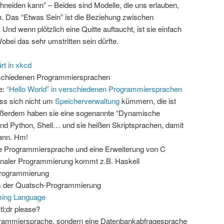
neiden kann” – Beides sind Modelle, die uns erlauben,
en. Das “Etwas Sein” ist die Beziehung zwischen
nd wenn plötzlich eine Quitte auftaucht, ist sie einfach
Wobei das sehr umstritten sein dürfte.
rt in xkcd
schiedenen Programmiersprachen
e:
“Hello World” in verschiedenen Programmiersprachen
s sich nicht um
Speicherverwaltung
kümmern, die ist
ußerdem haben sie eine sogenannte “Dynamische
sind Python, Shell… und sie heißen Skriptsprachen, damit
ann. Hm!
nte Programmiersprache und eine Erweiterung von C
ionaler Programmierung kommt z.B. Haskell
Programmierung
 der Quatsch-Programmierung
ming Language
tl;dr please?
grammiersprache, sondern eine Datenbankabfragesprache