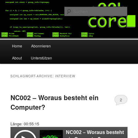
Die Welt der Computer aus Sicht Normalsterblicher.
Such
noobcore
Hauptmenü
Home
Abonnieren
Zum Inhalt wechseln
Zum sekundären Inhalt wechseln
About
Unterstützen
SCHLAGWORT-ARCHIVE:
INTERVIEW
NC002 – Woraus besteht ein
2
Computer?
Länge: 00:55:15
NC002 – Woraus besteht