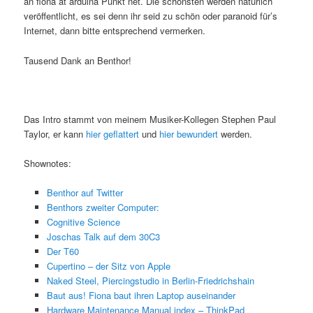
an fiona at arduina Punkt net. Die schönsten werden natürlich
veröffentlicht, es sei denn ihr seid zu schön oder paranoid für’s
Internet, dann bitte entsprechend vermerken.
Tausend Dank an Benthor!
Das Intro stammt von meinem Musiker-Kollegen Stephen Paul
Taylor, er kann
hier geflattert
und
hier bewundert
werden.
Shownotes:
Benthor auf Twitter
Benthors zweiter Computer:
Cognitive Science
Joschas Talk auf dem 30C3
Der T60
Cupertino – der Sitz von Apple
Naked Steel, Piercingstudio in Berlin-Friedrichshain
Baut aus! Fiona baut ihren Laptop auseinander
Hardware Maintenance Manual index – ThinkPad