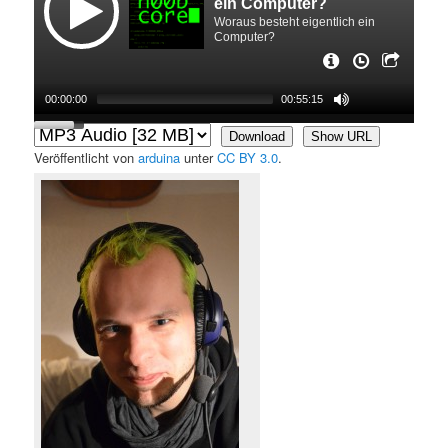
ein Computer?
Woraus besteht eigentlich ein
Computer?
In der zweiten Folge geht es um die Frage, woraus ein Computer
00:00:00
00:55:15
eigentlich besteht.
Wir bauen einen Computer auseinander und schauen uns die wichtigsten
Komponenten des Innenlebens an.
Download
Show URL
Veröffentlicht von
arduina
unter
CC BY 3.0
.